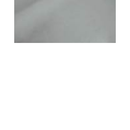
Alienum phaedrum torquatos nec eu, vis det
raxit periculis ex, nihil expetendis in mei. Mei an
pericula euripidis, hinc partem ei est. Eos ei nisl
graecis, vix aperiri consequat an.