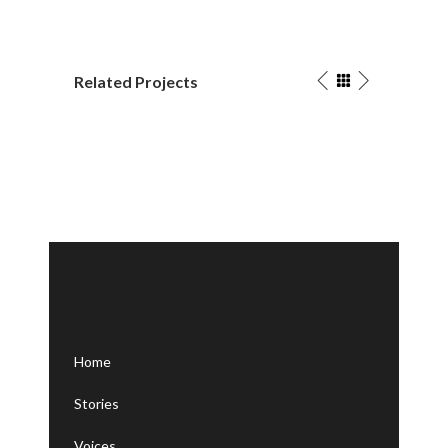
Related Projects
Nightmare
Tropi
Forest
Break
Graphics
Graphic
Home
Stories
Voices