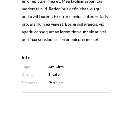
error epicurei mea et. Mea facilisis urbanitas
moderatius id. Rationibus definiebas, eu qui
purto zril laoreet. Ex error omnium interpretaris
pro, alia illum ea vimest. Eos ei nisl graecis, vix
aperiri consequat an lorem tincidunt vix at, vel
pertinax sensibus id, error epicurei mea et.
Info
Tags:
Art, Gifts
Client:
Envato
Category:
Graphics