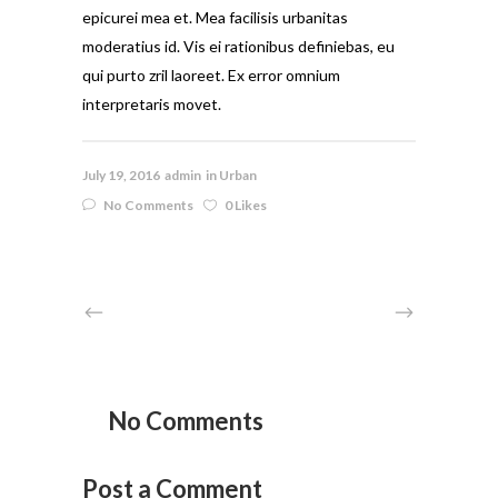
epicurei mea et. Mea facilisis urbanitas
moderatius id. Vis ei rationibus definiebas, eu
qui purto zril laoreet. Ex error omnium
interpretaris movet.
July 19, 2016
admin
in
Urban
No Comments
0 Likes
No Comments
Post a Comment