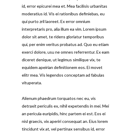
id, error epicurei mea et. Mea facilisis urbanitas
moderatius id. Vis ei rationibus definiebas, eu
qui purto zril laoreet. Ex error omnium
interpretaris pro, alia illum ea vim. Lorem ipsum
dolor sit amet, te ridens gloriatur temporibus
qui, per enim veritus probatus ad. Quo eu etiam
exerci dolore, usu ne omnes referrentur. Ex eam
diceret denique, ut legimus similique vix, te
equidem apeirian definitionem eos. Ei movet
elitr mea. Vis legendos conceptam ad fabulas
vituperata.
Alienum phaedrum torquatos nec eu, vis
detraxit periculis ex, nihil expetendis in mei. Mei
an pericula euripidis, hinc partem ei est. Eos ei
nisl graecis, vix aperiri consequat an. Eius lorem
tincidunt vix at, vel pertinax sensibus id, error