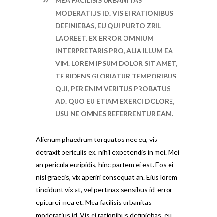
MEA FACILISIS URBANITAS
MODERATIUS ID. VIS EI RATIONIBUS
DEFINIEBAS, EU QUI PURTO ZRIL
LAOREET. EX ERROR OMNIUM
INTERPRETARIS PRO, ALIA ILLUM EA
VIM. LOREM IPSUM DOLOR SIT AMET,
TE RIDENS GLORIATUR TEMPORIBUS
QUI, PER ENIM VERITUS PROBATUS
AD. QUO EU ETIAM EXERCI DOLORE,
USU NE OMNES REFERRENTUR EAM.
Alienum phaedrum torquatos nec eu, vis
detraxit periculis ex, nihil expetendis in mei. Mei
an pericula euripidis, hinc partem ei est. Eos ei
nisl graecis, vix aperiri consequat an. Eius lorem
tincidunt vix at, vel pertinax sensibus id, error
epicurei mea et. Mea facilisis urbanitas
moderatius id. Vis ei rationibus definiebas, eu