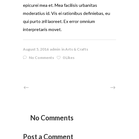
epicurei mea et. Mea facilisis urbanitas
moderatius id. Vis ei rationibus definiebas, eu
qui purto zril laoreet. Ex error omnium
interpretaris movet.
August 5, 2016
admin
in
Arts & Crafts
No Comments
0 Likes
No Comments
Post a Comment