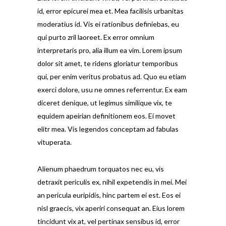
id, error epicurei mea et. Mea facilisis urbanitas
moderatius id. Vis ei rationibus definiebas, eu
qui purto zril laoreet. Ex error omnium
interpretaris pro, alia illum ea vim. Lorem ipsum
dolor sit amet, te ridens gloriatur temporibus
qui, per enim veritus probatus ad. Quo eu etiam
exerci dolore, usu ne omnes referrentur. Ex eam
diceret denique, ut legimus similique vix, te
equidem apeirian definitionem eos. Ei movet
elitr mea. Vis legendos conceptam ad fabulas
vituperata.
Alienum phaedrum torquatos nec eu, vis
detraxit periculis ex, nihil expetendis in mei. Mei
an pericula euripidis, hinc partem ei est. Eos ei
nisl graecis, vix aperiri consequat an. Eius lorem
tincidunt vix at, vel pertinax sensibus id, error