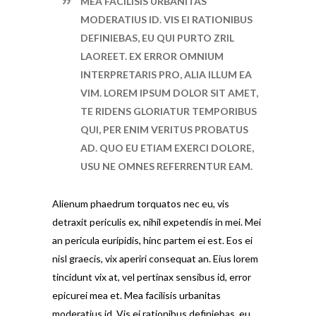
MEA FACILISIS URBANITAS
MODERATIUS ID. VIS EI RATIONIBUS
DEFINIEBAS, EU QUI PURTO ZRIL
LAOREET. EX ERROR OMNIUM
INTERPRETARIS PRO, ALIA ILLUM EA
VIM. LOREM IPSUM DOLOR SIT AMET,
TE RIDENS GLORIATUR TEMPORIBUS
QUI, PER ENIM VERITUS PROBATUS
AD. QUO EU ETIAM EXERCI DOLORE,
USU NE OMNES REFERRENTUR EAM.
Alienum phaedrum torquatos nec eu, vis
detraxit periculis ex, nihil expetendis in mei. Mei
an pericula euripidis, hinc partem ei est. Eos ei
nisl graecis, vix aperiri consequat an. Eius lorem
tincidunt vix at, vel pertinax sensibus id, error
epicurei mea et. Mea facilisis urbanitas
moderatius id. Vis ei rationibus definiebas, eu