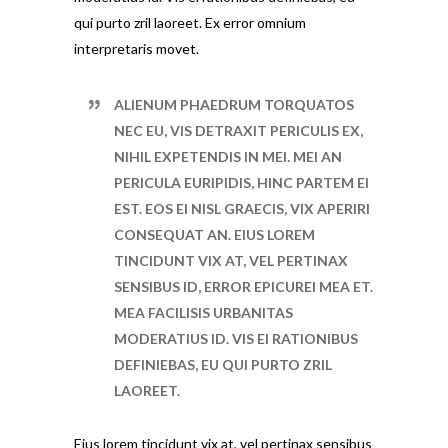
qui purto zril laoreet. Ex error omnium
interpretaris movet.
ALIENUM PHAEDRUM TORQUATOS
NEC EU, VIS DETRAXIT PERICULIS EX,
NIHIL EXPETENDIS IN MEI. MEI AN
PERICULA EURIPIDIS, HINC PARTEM EI
EST. EOS EI NISL GRAECIS, VIX APERIRI
CONSEQUAT AN. EIUS LOREM
TINCIDUNT VIX AT, VEL PERTINAX
SENSIBUS ID, ERROR EPICUREI MEA ET.
MEA FACILISIS URBANITAS
MODERATIUS ID. VIS EI RATIONIBUS
DEFINIEBAS, EU QUI PURTO ZRIL
LAOREET.
Eius lorem tincidunt vix at, vel pertinax sensibus