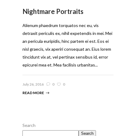
Nightmare Portraits
Alienum phaedrum torquatos nec eu, vis
detraxit periculis ex, nihil expetendis in mei. Mei
an pericula euripidis, hinc partem ei est. Eos ei
nisl graecis, vix aperiri consequat an. Eius lorem
tincidunt vix at, vel pertinax sensibus id, error
epicurei mea et. Mea facilisis urbanitas...
July 26, 2016
0
0
READ MORE
Search
Search