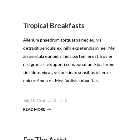
Tropical Breakfasts
Alienum phaedrum torquatos nec eu, vis
detraxit periculis ex, nihil expetendis in mei. Mei
an pericula euripidis, hinc partem ei est. Eos ei
nisl graecis, vix aperiri consequat an. Eius lorem
tincidunt vix at, vel pertinax sensibus id, error
epicurei mea et. Mea facilisis urbanitas...
July 28, 2016
0
0
READ MORE
For The Artist