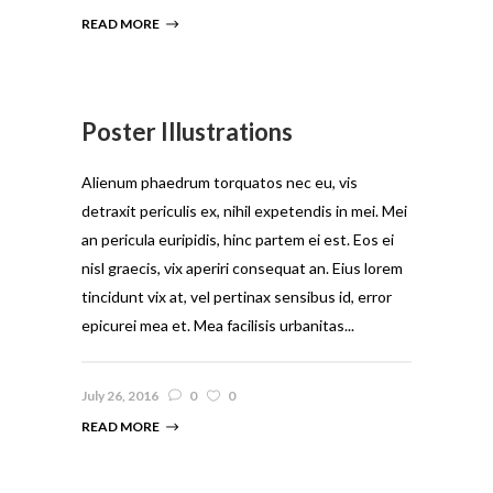
READ MORE
Poster Illustrations
Alienum phaedrum torquatos nec eu, vis
detraxit periculis ex, nihil expetendis in mei. Mei
an pericula euripidis, hinc partem ei est. Eos ei
nisl graecis, vix aperiri consequat an. Eius lorem
tincidunt vix at, vel pertinax sensibus id, error
epicurei mea et. Mea facilisis urbanitas...
July 26, 2016
0
0
READ MORE