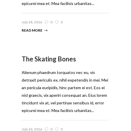
epicurei mea et. Mea facilisis urbanitas...
July 28, 2016
0
0
READ MORE
The Skating Bones
Alienum phaedrum torquatos nec eu, vis
detraxit periculis ex, nihil expetendis in mei. Mei
an pericula euripidis, hinc partem ei est. Eos ei
nisl graecis, vix aperiri consequat an. Eius lorem
tincidunt vix at, vel pertinax sensibus id, error
epicurei mea et. Mea facilisis urbanitas...
July 26, 2016
0
0