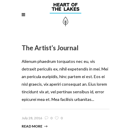
The Artist’s Journal
Alienum phaedrum torquatos nec eu, vis
detraxit periculis ex, nihil expetendis in mei. Mei
an pericula euripidis, hinc partem ei est. Eos ei
nisl graecis, vix aperiri consequat an. Eius lorem
tincidunt vix at, vel pertinax sensibus id, error
epicurei mea et. Mea facilisis urbanitas...
July 28, 2016
0
0
READ MORE