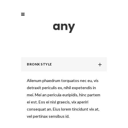
BRONX STYLE
Alienum phaedrum torquatos nec eu, vis
detraxit periculis ex, nihil expetendis in
mei. Mei an pericula euripidis, hinc partem
ei est. Eos ei nisl graecis, vix aperiri
consequat an. Eius lorem tincidunt vix at,
vel pertinax sensibus id.