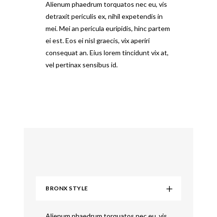
Alienum phaedrum torquatos nec eu, vis
detraxit periculis ex, nihil expetendis in
mei. Mei an pericula euripidis, hinc partem
ei est. Eos ei nisl graecis, vix aperiri
consequat an. Eius lorem tincidunt vix at,
vel pertinax sensibus id.
BRONX STYLE
Alienum phaedrum torquatos nec eu, vis